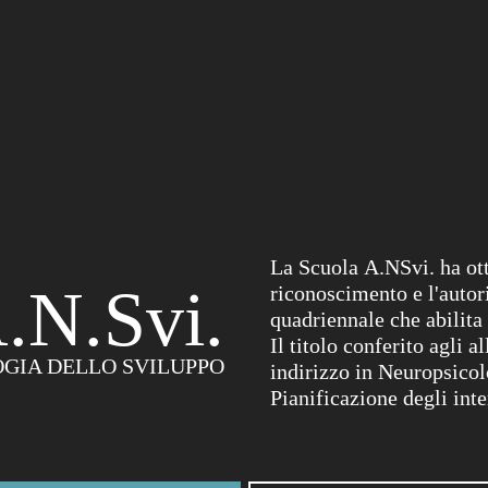
L
a
S
c
u
o
l
a
A
.
N
S
v
i
.
h
a
o
t
.N.Svi.
r
i
c
o
n
o
s
c
i
m
e
n
t
o
e
l
'
a
u
t
o
r
q
u
a
d
r
i
e
n
n
a
l
e
c
h
e
a
b
i
l
i
t
a
I
l
t
i
t
o
l
o
c
o
n
f
e
r
i
t
o
a
g
l
i
a
l
GIA DELLO SVILUPPO
i
n
d
i
r
i
z
z
o
i
n
N
e
u
r
o
p
s
i
c
o
l
P
i
a
n
i
f
i
c
a
z
i
o
n
e
d
e
g
l
i
i
n
t
e