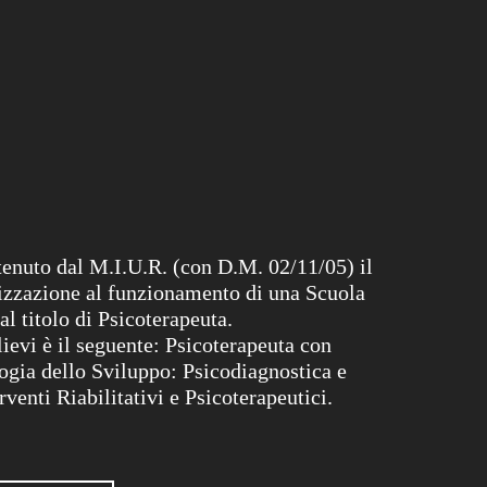
t
e
n
u
t
o
d
a
l
M
.
I
.
U
.
R
.
(
c
o
n
D
.
M
.
0
2
/
1
1
/
0
5
)
i
l
i
z
z
a
z
i
o
n
e
a
l
f
u
n
z
i
o
n
a
m
e
n
t
o
d
i
u
n
a
S
c
u
o
l
a
a
l
t
i
t
o
l
o
d
i
P
s
i
c
o
t
e
r
a
p
e
u
t
a
.
l
i
e
v
i
è
i
l
s
e
g
u
e
n
t
e
:
P
s
i
c
o
t
e
r
a
p
e
u
t
a
c
o
n
o
g
i
a
d
e
l
l
o
S
v
i
l
u
p
p
o
:
P
s
i
c
o
d
i
a
g
n
o
s
t
i
c
a
e
r
v
e
n
t
i
R
i
a
b
i
l
i
t
a
t
i
v
i
e
P
s
i
c
o
t
e
r
a
p
e
u
t
i
c
i
.