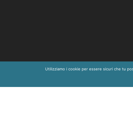
Utilizziamo i cookie per essere sicuri che tu po
Il numero massimo di allievi 
Per prenot