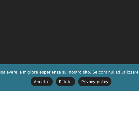
ssa avere la migliore esperienza sul nostro sito. Se continui ad utilizzar
Accetto
Rifiuto
Privacy policy
per l’anno 2027 è stato già raggiunto. Sono aperti i colloqui 
arsi, si prega di inviare una richiesta all’indirizzo email:
info