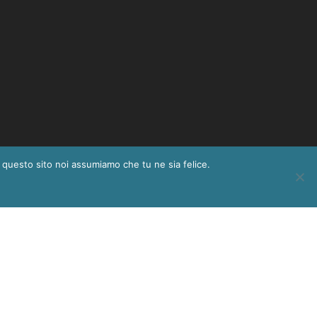
e questo sito noi assumiamo che tu ne sia felice.
di ammissione per l’anno 2028.
@ansvi.it